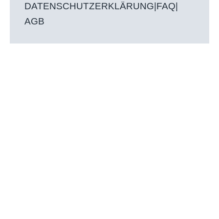
DATENSCHUTZERKLÄRUNG
|
FAQ
|
AGB
STARTSEITE
B2B-SHOP
PRODUKTE
SERVICE
LEISTUNGEN
REFERENZEN
AKTUELLES
UNTERNEHMEN