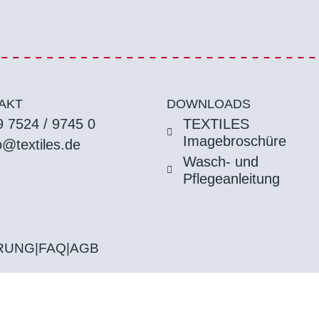
AKT
DOWNLOADS
 7524 / 9745 0
TEXTILES
Imagebroschüre
o@textiles.de
Wasch- und
Pflegeanleitung
RUNG
|
FAQ
|
AGB